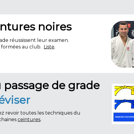
intures noires
ade réussissent leur examen.
es formées au club.
Liste
.
u passage de grade
éviser
z revoir toutes les techniques du
chaines
ceinture
s
.