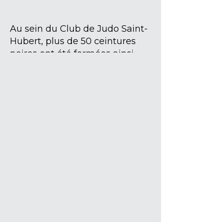
Au sein du Club de Judo Saint-
Hubert, plus de 50 ceintures
noires ont été formées ainsi
que différents entraîneurs et
arbitres aux niveaux provincial
et national.
Comptant environ 200
membres affiliés chaque
année, le club ne cesse de se
démarquer par ses activités et
les performances de ses
athlètes.
Tous les efforts ont été
couronnés par l'obtention à 3
reprises de la plus prestigieuse